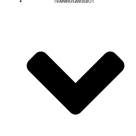
TRAI­NINGS­AN­GE­BOT