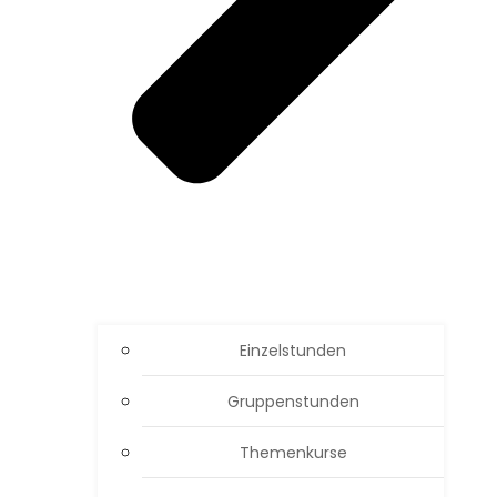
Ein­zel­stun­den
Grup­pen­stun­den
The­men­kur­se