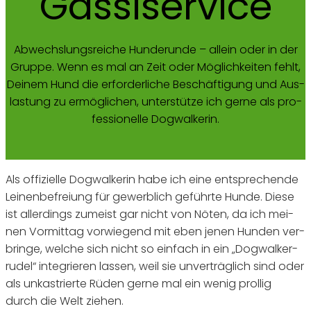
Gas­si­ser­vice
Abwechs­lungs­rei­che Hun­de­run­de – allein oder in der
Grup­pe. Wenn es mal an Zeit oder Mög­lich­kei­ten fehlt,
Dei­nem Hund die erfor­der­li­che Beschäf­ti­gung und Aus­
las­tung zu ermög­li­chen, unter­stüt­ze ich ger­ne als pro­
fes­sio­nel­le Dogwalkerin.
Als offi­zi­el­le Dog­wal­ke­rin habe ich eine ent­spre­chen­de
Lei­nen­be­frei­ung für gewerb­lich geführ­te Hun­de. Die­se
ist aller­dings zumeist gar nicht von Nöten, da ich mei­
nen Vor­mit­tag vor­wie­gend mit eben jenen Hun­den ver­
brin­ge, wel­che sich nicht so ein­fach in ein „Dog­wal­ker­
ru­del“ inte­grie­ren las­sen, weil sie unver­träg­lich sind oder
als unkas­trier­te Rüden ger­ne mal ein wenig prol­lig
durch die Welt ziehen.