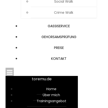
Social Walk
Crime Walk
GAS­SI­SER­VICE
GEHORSAMS­PRÜFUNG
PREI­SE
KON­TAKT
toremu.de
Home
Über mich
Trai­nings­an­ge­bot