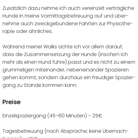
Zusätz­lich dazu neh­me ich auch ver­ein­zelt ver­träg­li­che
Hun­de in mei­ne Vor­mit­tags­be­treu­ung auf und über­
neh­me auch zweck­ge­bun­de­ne Fahr­ten zur Phy­sio­the­
ra­pie oder ähnliches.
Wäh­rend mei­ner Walks ach­te ich vor allem dar­auf,
dass die Zusam­men­set­zung der Hun­de (inso­fern ich
mehr als einen Hund füh­re) passt und es nicht zu einem
grum­me­li­gen mit­ein­an­der, neben­ein­an­der Spa­zie­ren
gehen kommt, son­dern durch­aus ein freu­di­ger Spa­zier­
gang zu Stan­de kom­men kann.
Prei­se
Ein­zel­spa­zier­gang (45–60 Minu­ten) – 25€
Tages­be­treu­ung (nach Abspra­che; kei­ne Über­nach­