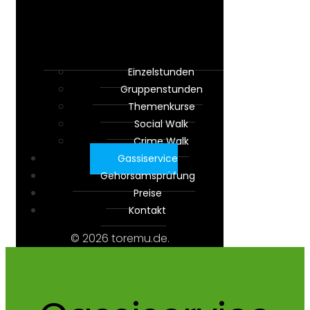
Ein­zel­stun­den
Grup­pen­stun­den
The­men­kur­se
Social Walk
Crime Walk
Gas­si­ser­vice
Gehorsams­prüfung
Prei­se
Kon­takt
© 2026 toremu.de.