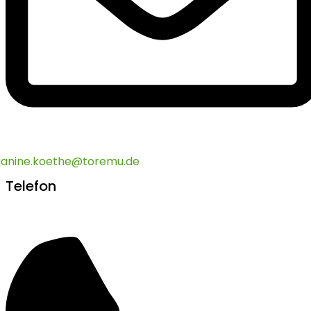
janine.koethe@toremu.de
Telefon