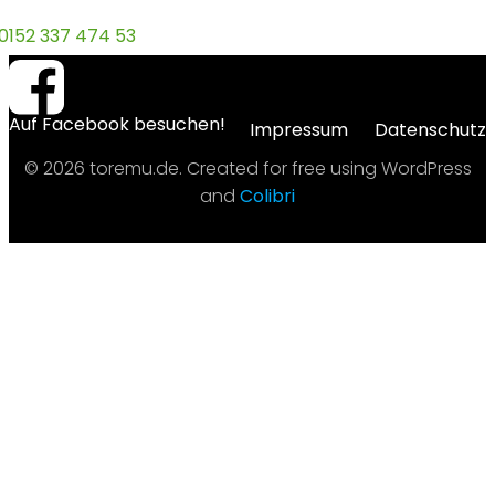
0152 337 474 53
Auf Facebook besuchen!
Impressum
Datenschutz
© 2026 toremu.de. Created for free using WordPress
and
Colibri