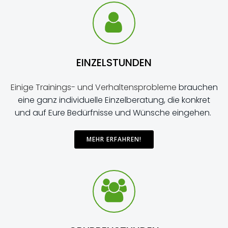
EIN­ZEL­STUN­DEN
Eini­ge Trai­nings- und Ver­hal­tens­pro­ble­me
brau­chen
eine ganz indi­vi­du­el­le Einzel­beratung, die kon­kret
und auf Eure Bedürf­nisse und Wün­sche eingehen.
MEHR ERFAH­REN!