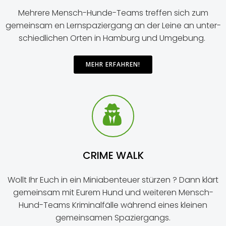
Meh­re­re Mensch-Hun­de-Teams tref­fen sich zum
gemein­sam en Lern­spa­zier­gang an der Lei­ne an unter­
schied­li­chen Orten in Ham­burg und Umgebung.
MEHR ERFAH­REN!
CRIME WALK
Wollt Ihr Euch in ein Mini­aben­teu­er stür­zen ? Dann klärt
gemein­sam mit Eurem Hund und wei­te­ren Mensch-
Hund-Teams Kri­mi­nal­fäl­le wäh­rend eines klei­nen
gemein­sa­men Spaziergangs.