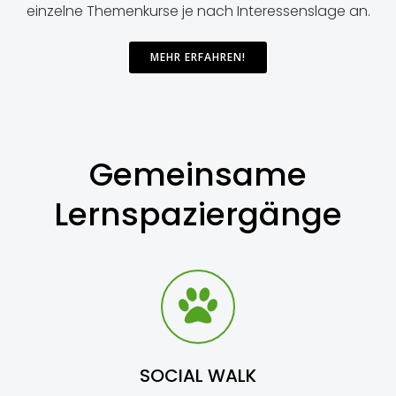
ein­zel­ne The­men­kur­se je nach Inter­es­sens­la­ge an.
MEHR ERFAH­REN!
Gemein­sa­me
Lernspaziergänge
SOCIAL WALK