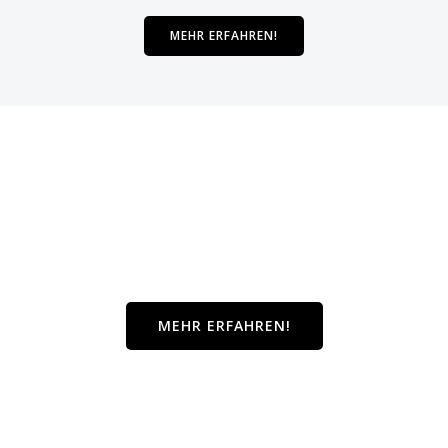
MEHR ERFAHREN!
Alle Prei­se auf
einen Blick.
MEHR ERFAH­REN!