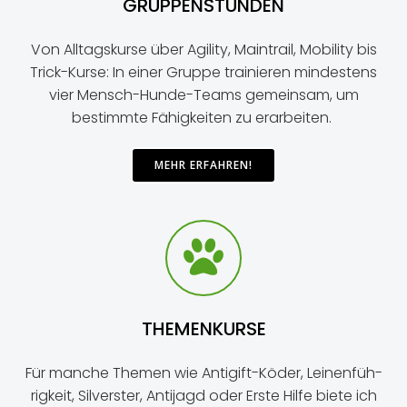
GRUP­PEN­STUN­DEN
Von All­tags­kur­se über Agi­li­ty, Main­trail, Mobi­li­ty bis
Trick-Kur­se: In einer Grup­pe trai­nie­ren min­des­tens
vier Mensch-Hun­de-Teams gemein­sam, um
bestimm­te Fähig­kei­ten zu erarbeiten.
MEHR ERFAH­REN!
THEMENKURSE
Für man­che The­men wie Anti­gift-Köder, Lei­nen­füh­
rig­keit, Sil­vers­ter, Anti­jagd oder Ers­te Hil­fe bie­te ich