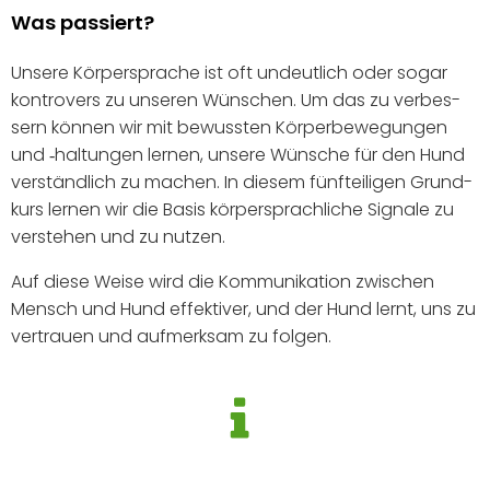
Was pas­siert?
Unse­re Kör­per­spra­che ist oft undeut­lich oder sogar
kon­tro­vers zu unse­ren Wün­schen. Um das zu ver­bes­
sern kön­nen wir mit bewuss­ten Kör­per­be­we­gun­gen
und ‑hal­tun­gen ler­nen, unse­re Wün­sche für den Hund
ver­ständ­lich zu machen. In die­sem fünf­tei­li­gen Grund­
kurs ler­nen wir die Basis kör­per­sprach­li­che Signa­le zu
ver­ste­hen und zu nutzen.
Auf die­se Wei­se wird die Kom­mu­ni­ka­ti­on zwi­schen
Mensch und Hund effek­ti­ver, und der Hund lernt, uns zu
ver­trau­en und auf­merk­sam zu folgen.