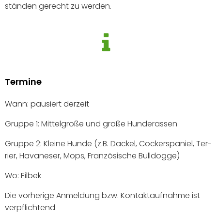
stän­den gerecht zu werden.
Ter­mi­ne
Wann: pau­siert derzeit
Grup­pe 1: Mit­tel­gro­ße und gro­ße Hunderassen
Grup­pe 2: Klei­ne Hun­de (z.B. Dackel, Cocker­spa­ni­el, Ter­
ri­er, Hava­ne­ser, Mops, Fran­zö­si­sche Bulldogge)
Wo: Eil­bek
Die vor­he­ri­ge Anmel­dung bzw. Kon­takt­auf­nah­me ist
verpflichtend