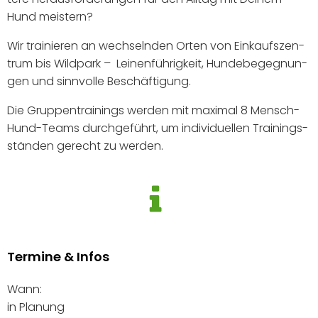
Hund meistern?
Wir trai­nie­ren an wech­seln­den Orten von Ein­kaufs­zen­
trum bis Wild­park – Lei­nen­füh­rig­keit, Hun­de­be­geg­nun­
gen und sinn­vol­le Beschäftigung.
Die Grup­pen­trai­nings wer­den mit maxi­mal 8 Mensch-
Hund-Teams durch­ge­führt, um indi­vi­du­el­len Trai­nings­
stän­den gerecht zu werden.
Ter­mi­ne & Infos
Wann:
in Pla­nung