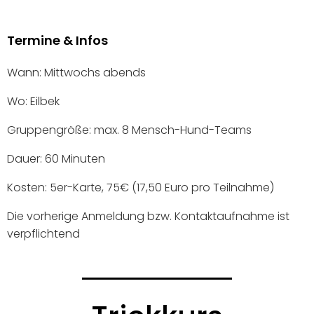
Ter­mi­ne & Infos
Wann: Mitt­wochs abends
Wo: Eil­bek
Grup­pen­grö­ße: max. 8 Mensch-Hund-Teams
Dau­er: 60 Minuten
Kos­ten: 5er-Kar­te, 75€ (17,50 Euro pro Teilnahme)
Die vor­he­ri­ge Anmel­dung bzw. Kon­takt­auf­nah­me ist
verpflichtend