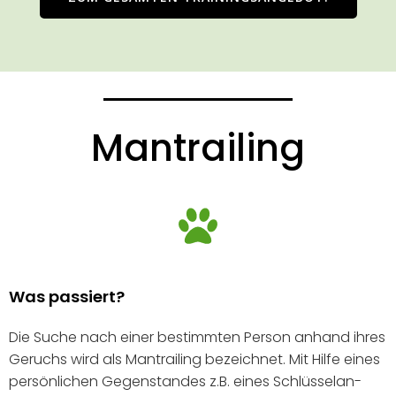
Man­trai­ling
Was pas­siert?
Die Suche nach einer bestimm­ten Per­son anhand ihres
Geruchs wird als Man­trai­ling bezeich­net. Mit Hil­fe eines
per­sön­li­chen Gegen­stan­des z.B. eines Schlüs­sel­an­