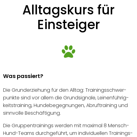
All­tags­kurs für
Einsteiger
Was pas­siert?
Die Grund­er­zie­hung für den All­tag: Trai­nings­schwer­
punk­te sind vor allem die Grund­si­gna­le, Lei­nen­füh­rig­
keits­trai­ning, Hun­de­be­geg­nun­gen, Abruf­trai­ning und
sinn­vol­le Beschäftigung.
Die Grup­pen­trai­nings wer­den mit maxi­mal 8 Mensch-
Hund-Teams durch­ge­führt, um indi­vi­du­el­len Trai­nings­