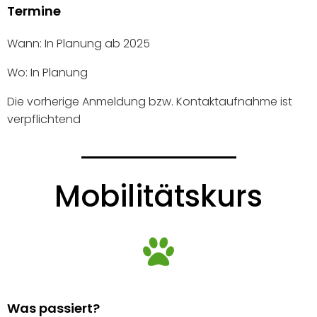
Ter­mi­ne
Wann: In Pla­nung ab 2025
Wo: In Planung
Die vor­he­ri­ge Anmel­dung bzw. Kon­takt­auf­nah­me ist
verpflichtend
Mobi­li­täts­kurs
Was pas­siert?