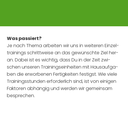
Was pas­siert?
Je nach The­ma arbei­ten wir uns in wei­te­ren Ein­zel­
trai­nings schritt­wei­se an das gewünsch­te Ziel her­
an. Dabei ist es wich­tig, dass Du in der Zeit zwi­
schen unse­ren Trai­nings­ein­hei­ten mit Haus­auf­ga­
ben die erwor­be­nen Fer­tig­kei­ten fes­tigst. Wie vie­le
Trai­nings­stun­den erfor­der­lich sind, ist von eini­gen
Fak­to­ren abhän­gig und wer­den wir gemein­sam
besprechen.