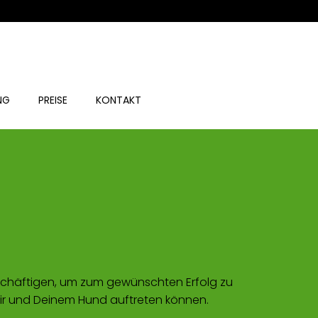
NG
PREI­SE
KON­TAKT
 beschäf­ti­gen, um zum gewünsch­ten Erfolg zu
Dir und Dei­nem Hund auf­tre­ten können.