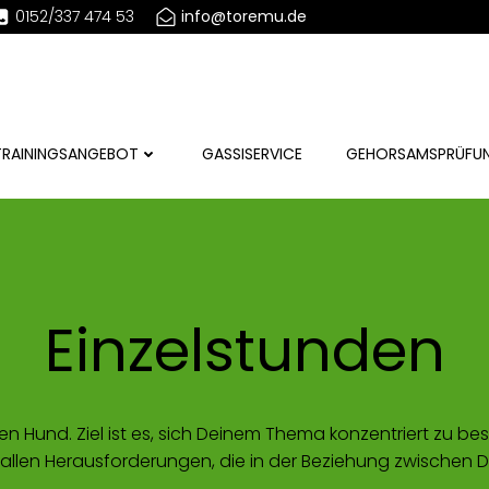
0152/337 474 53
info@toremu.de
RAI­NINGS­AN­GE­BOT
GAS­SI­SER­VICE
GEHORSAMS­PRÜFU
Ein­zel­stun­den
Deinen Hund. Ziel ist es, sich Dei­nem The­ma kon­zen­triert zu
en Her­aus­for­de­run­gen, die in der Bezie­hung zwi­schen 