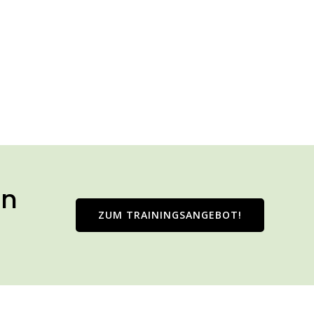
en
ZUM TRAI­NINGS­AN­GE­BOT!
.