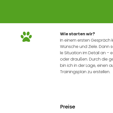
Wie star­ten wir?
In einem ers­ten Gespräch k
Wün­sche und Zie­le. Dann s
le Situa­ti­on im Detail an – 
oder drau­ßen. Durch die ge
bin ich in der Lage, einen a
Trai­nings­plan zu erstellen.
Prei­se