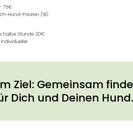
 – 75€
ensch-Hund-Paa­ren (90
ne hal­be Stun­de 20€
di­vi­du­el­ler
um Ziel: Gemein­sam fin­d
für Dich und Deinen Hund