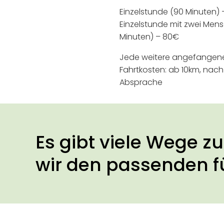
Ein­zel­stun­de (90 Minu­ten)
Ein­zel­stun­de mit zwei M
Minu­ten) – 80€
Jede wei­te­re ange­fan­ge­
Fahrt­kos­ten: ab 10km, nach in
Absprache
Es gibt vie­le Wege z
wir den pas­sen­den 