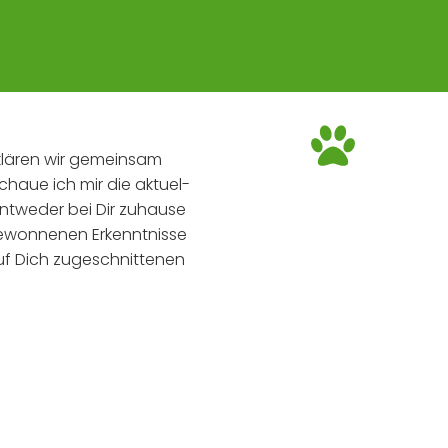
lä­ren wir gemein­sam
chaue ich mir die aktu­el­
ent­we­der bei Dir zuhau­se
won­ne­nen Erkennt­nis­se
uf Dich zuge­schnit­te­nen